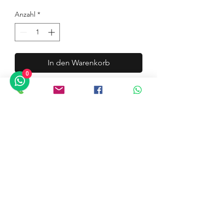
Anzahl
*
In den Warenkorb
0
Sofortkauf
Künstler: Nabil
Titel: Harmony 7
Technik: Acryl auf Leinwand
Abmessungen: 70 x 60 cm
Jahr: 2020