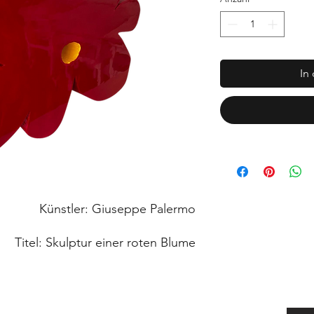
In
Künstler: Giuseppe Palermo
Titel: Skulptur einer roten Blume
: Polystyrol, Harz und Mischmedien
 60 cm, Länge 80 cm, Tiefe 10 cm