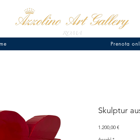
me
Prenota onl
Skulptur au
Preis
1.200,00 €
Anzahl
*