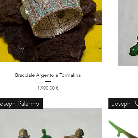
Schnellansicht
Bracciale Argento e Tormalina
Preis
1.900,00 €
Joseph Palermo
Joseph P