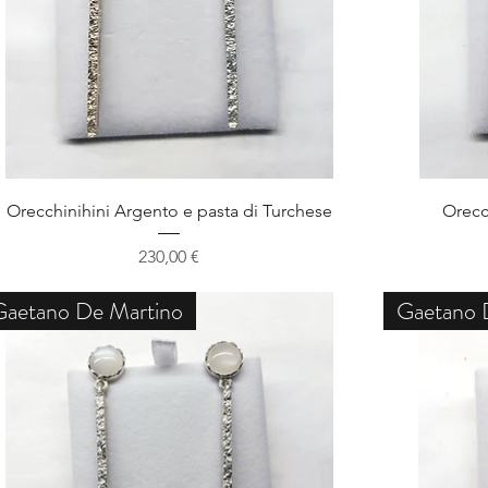
Schnellansicht
Orecchinihini Argento e pasta di Turchese
Orecc
Preis
230,00 €
Gaetano De Martino
Gaetano 