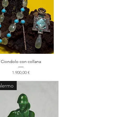
Schnellansicht
Ciondolo con collana
Preis
1.900,00 €
alermo