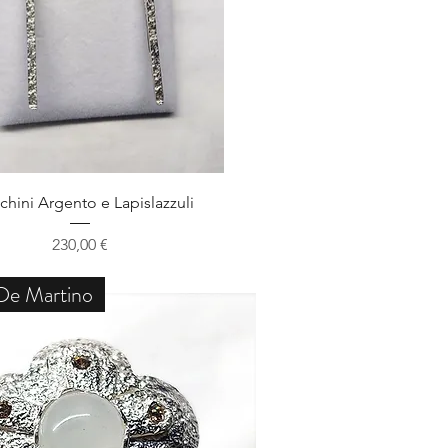
Schnellansicht
chini Argento e Lapislazzuli
Preis
230,00 €
De Martino