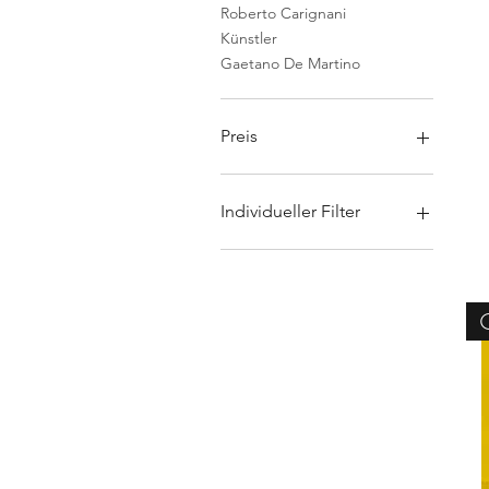
Roberto Carignani
Künstler
Gaetano De Martino
Preis
35 €
18.000 €
Individueller Filter
Nicht zugeordnet
Mediterraneo
Tragbare Kunst
Künstler
ROMA
Zeitgenössische Kunst
Historisierte Künstler
Antike Gemälde
P . A . C . E .
Gaetano De Martino