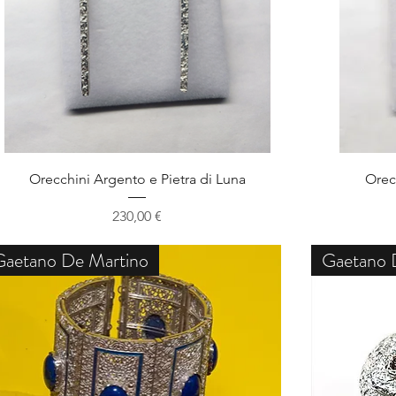
Schnellansicht
Orecchini Argento e Pietra di Luna
Orec
Preis
230,00 €
Gaetano De Martino
Gaetano 