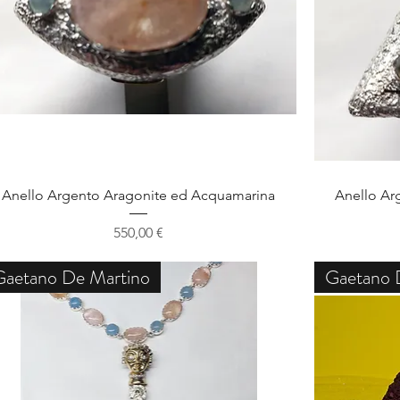
Schnellansicht
Anello Argento Aragonite ed Acquamarina
Anello Ar
Preis
550,00 €
Gaetano De Martino
Gaetano 