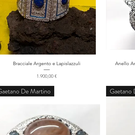
Schnellansicht
Bracciale Argento e Lapislazzuli
Anello Ar
Preis
1.900,00 €
Gaetano De Martino
Gaetano 