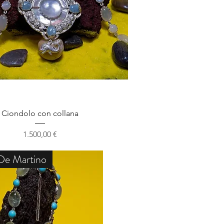
Schnellansicht
Ciondolo con collana
Preis
1.500,00 €
De Martino