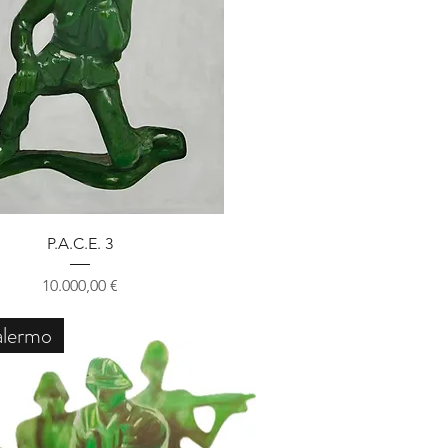
Schnellansicht
P.A.C.E. 3
Preis
10.000,00 €
alermo