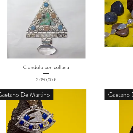
Schnellansicht
Ciondolo con collana
Preis
2.050,00 €
Gaetano De Martino
Gaetano 