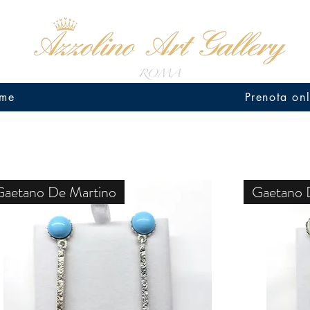
me
Prenota onl
Gaetano De Martino
Gaetano 