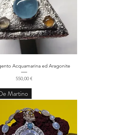
Schnellansicht
gento Acquamarina ed Aragonite
Preis
550,00 €
De Martino