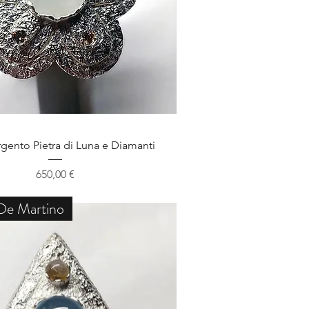
Schnellansicht
gento Pietra di Luna e Diamanti
Preis
650,00 €
De Martino